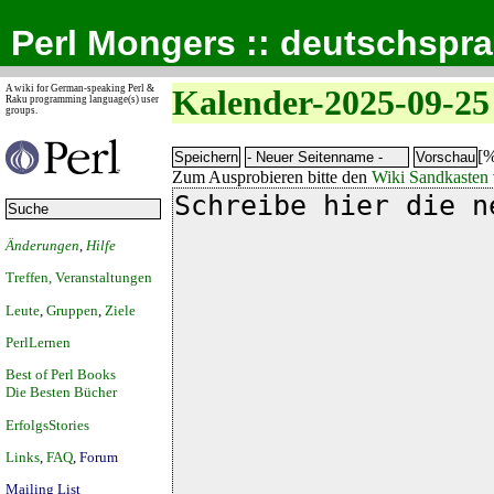
Perl Mongers :: deutschspr
A wiki for German-speaking Perl &
Kalender-2025-09-25
Raku programming language(s) user
groups.
[%
Zum Ausprobieren bitte den
Wiki Sandkasten
Änderungen
,
Hilfe
Treffen, Veranstaltungen
Leute
,
Gruppen
,
Ziele
PerlLernen
Best of Perl Books
Die Besten Bücher
ErfolgsStories
Links
,
FAQ
,
Forum
Mailing List