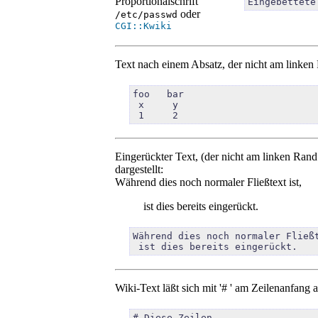
Proportionalschrift
Eingebettete
oder
/etc/passwd
CGI::Kwiki
Text nach einem Absatz, der nicht am linken R
foo   bar

 x     y

 1     2
Eingerückter Text, (der nicht am linken Rand 
dargestellt:
Während dies noch normaler Fließtext ist,
ist dies bereits eingerückt.
Während dies noch normaler Fließt
 ist dies bereits eingerückt.
Wiki-Text läßt sich mit '# ' am Zeilenanfa
# Diese Zeilen
