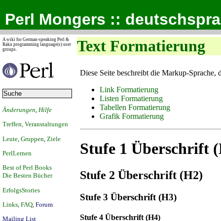
Perl Mongers :: deutschspr
A wiki for German-speaking Perl &
Text Formatierung
Raku programming language(s) user
groups.
Diese Seite beschreibt die Markup-Sprache, 
Link Formatierung
Listen Formatierung
Tabellen Formatierung
Änderungen
,
Hilfe
Grafik Formatierung
Treffen, Veranstaltungen
Leute
,
Gruppen
,
Ziele
Stufe 1 Überschrift 
PerlLernen
Best of Perl Books
Stufe 2 Überschrift (H2)
Die Besten Bücher
ErfolgsStories
Stufe 3 Überschrift (H3)
Links
,
FAQ
,
Forum
Stufe 4 Überschrift (H4)
Mailing List