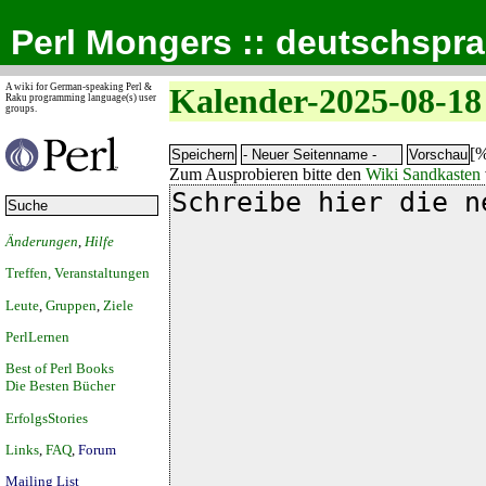
Perl Mongers :: deutschspr
A wiki for German-speaking Perl &
Kalender-2025-08-18
Raku programming language(s) user
groups.
[%
Zum Ausprobieren bitte den
Wiki Sandkasten
Änderungen
,
Hilfe
Treffen, Veranstaltungen
Leute
,
Gruppen
,
Ziele
PerlLernen
Best of Perl Books
Die Besten Bücher
ErfolgsStories
Links
,
FAQ
,
Forum
Mailing List