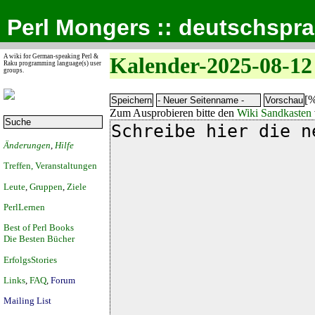
Perl Mongers :: deutschspr
A wiki for German-speaking Perl &
Kalender-2025-08-12
Raku programming language(s) user
groups.
[%
Zum Ausprobieren bitte den
Wiki Sandkasten
Änderungen
,
Hilfe
Treffen, Veranstaltungen
Leute
,
Gruppen
,
Ziele
PerlLernen
Best of Perl Books
Die Besten Bücher
ErfolgsStories
Links
,
FAQ
,
Forum
Mailing List