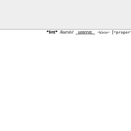
*fett*
/
kursiv
/
_
unterstr.
_
[=
~
klein
~
propor