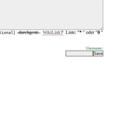
]
-
durchgestr.
-
WikiLink
Liste: "
*
" oder "
0
"
tional
Username: