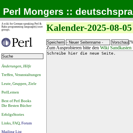
Perl Mongers :: deutschspr
A wiki for German-speaking Perl &
Kalender-2025-08-05
Raku programming language(s) user
groups.
[%
Zum Ausprobieren bitte den
Wiki Sandkasten
Änderungen
,
Hilfe
Treffen, Veranstaltungen
Leute
,
Gruppen
,
Ziele
PerlLernen
Best of Perl Books
Die Besten Bücher
ErfolgsStories
Links
,
FAQ
,
Forum
Mailing List