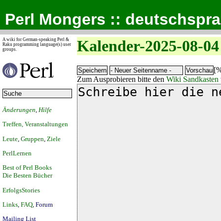
Perl Mongers :: deutschspr
A wiki for German-speaking Perl &
Kalender-2025-08-04
Raku programming language(s) user
groups.
[%
Zum Ausprobieren bitte den
Wiki Sandkasten
Änderungen
,
Hilfe
Treffen, Veranstaltungen
Leute
,
Gruppen
,
Ziele
PerlLernen
Best of Perl Books
Die Besten Bücher
ErfolgsStories
Links
,
FAQ
,
Forum
Mailing List