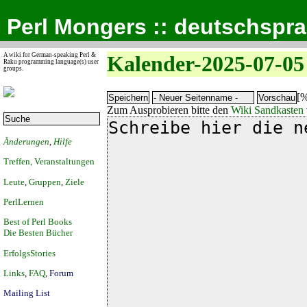
Perl Mongers :: deutschspr
A wiki for German-speaking Perl &
Kalender-2025-07-05
Raku programming language(s) user
groups.
[%
Zum Ausprobieren bitte den
Wiki Sandkasten
Änderungen
,
Hilfe
Treffen, Veranstaltungen
Leute
,
Gruppen
,
Ziele
PerlLernen
Best of Perl Books
Die Besten Bücher
ErfolgsStories
Links
,
FAQ
,
Forum
Mailing List