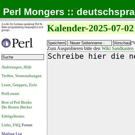
Perl Mongers :: deutschspr
A wiki for German-speaking Perl &
Kalender-2025-07-02
Raku programming language(s) user
groups.
[%
Zum Ausprobieren bitte den
Wiki Sandkasten
Änderungen
,
Hilfe
Treffen, Veranstaltungen
Leute
,
Gruppen
,
Ziele
PerlLernen
Best of Perl Books
Die Besten Bücher
ErfolgsStories
Links
,
FAQ
,
Forum
Mailing List