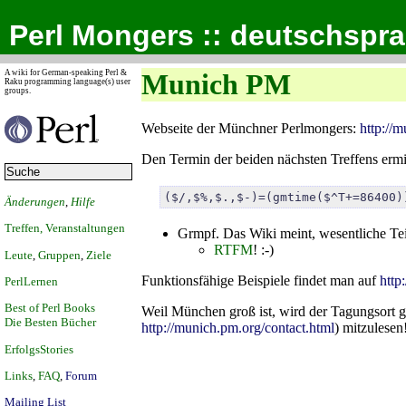
Perl Mongers :: deutschspr
A wiki for German-speaking Perl &
Munich PM
Raku programming language(s) user
groups.
Webseite der Münchner Perlmongers:
http://
Den Termin der beiden nächsten Treffens ermit
($/,$%,$.,$-)=(gmtime($^T+=86400)
Änderungen
,
Hilfe
Treffen, Veranstaltungen
Grmpf. Das Wiki meint, wesentliche Te
RTFM
! :-)
Leute
,
Gruppen
,
Ziele
Funktionsfähige Beispiele findet man auf
http
PerlLernen
Best of Perl Books
Weil München groß ist, wird der Tagungsort g
Die Besten Bücher
http://munich.pm.org/contact.html
) mitzulesen
ErfolgsStories
Links
,
FAQ
,
Forum
Mailing List