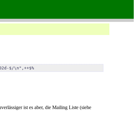
02d-$/\n",++$%
rlässiger ist es aber, die Mailing Liste (siehe