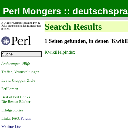
Perl Mongers :: deutschspr
A wiki for German-speaking Perl &
Search Results
Raku programming language(s) user
groups.
1 Seiten gefunden, in denen 'Kwik
KwikiHelpIndex
Änderungen
,
Hilfe
Treffen, Veranstaltungen
Leute
,
Gruppen
,
Ziele
PerlLernen
Best of Perl Books
Die Besten Bücher
ErfolgsStories
Links
,
FAQ
,
Forum
Mailing List