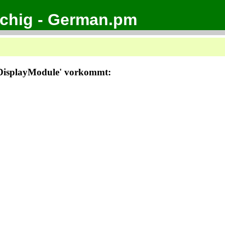
achig - German.pm
iDisplayModule' vorkommt: