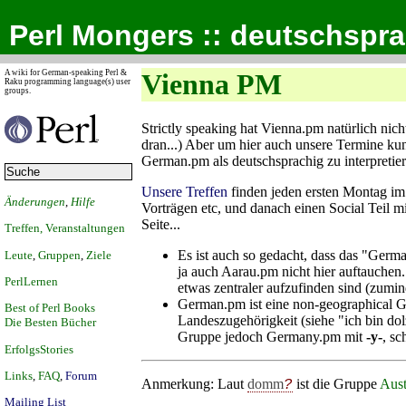
Perl Mongers :: deutschspr
A wiki for German-speaking Perl &
Vienna PM
Raku programming language(s) user
groups.
Strictly speaking hat Vienna.pm natürlich nich
dran...) Aber um hier auch unsere Termine k
German.pm als deutschsprachig zu interpretier
Unsere Treffen
finden jeden ersten Montag im 
Änderungen
,
Hilfe
Vorträgen etc, und danach einen Social Teil mi
Seite...
Treffen, Veranstaltungen
Es ist auch so gedacht, dass das "Germa
Leute
,
Gruppen
,
Ziele
ja auch Aarau.pm nicht hier auftauchen
PerlLernen
etwas zentraler aufzufinden sind (zumind
German.pm ist eine non-geographical Gr
Best of Perl Books
Landeszugehörigkeit (siehe "ich bin dolz
Die Besten Bücher
Gruppe jedoch Germany.pm mit
-y-
,
sc
ErfolgsStories
Links
,
FAQ
,
Forum
Anmerkung: Laut
domm
ist die Gruppe
Aust
Mailing List