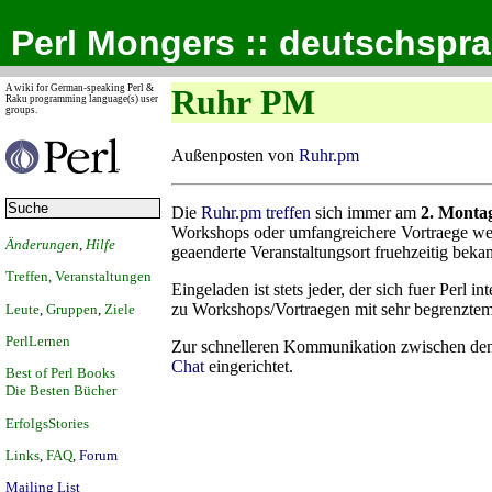
Perl Mongers :: deutschspr
A wiki for German-speaking Perl &
Ruhr PM
Raku programming language(s) user
groups.
Außenposten von
Ruhr.pm
Die
Ruhr.pm
treffen
sich immer am
2. Monta
Workshops oder umfangreichere Vortraege w
Änderungen
,
Hilfe
geaenderte Veranstaltungsort fruehzeitig beka
Treffen, Veranstaltungen
Eingeladen ist stets jeder, der sich fuer Perl 
zu Workshops/Vortraegen mit sehr begrenzte
Leute
,
Gruppen
,
Ziele
PerlLernen
Zur schnelleren Kommunikation zwischen de
Chat
eingerichtet.
Best of Perl Books
Die Besten Bücher
ErfolgsStories
Links
,
FAQ
,
Forum
Mailing List