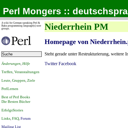
Perl Mongers :: deutschspr
A wiki for German-speaking Perl &
Niederrhein PM
Raku programming language(s) user
groups.
Homepage von Niederrhein
Steht gerade unter Restrukturierung, weitere I
Twitter
Facebook
Änderungen
,
Hilfe
Treffen, Veranstaltungen
Leute
,
Gruppen
,
Ziele
PerlLernen
Best of Perl Books
Die Besten Bücher
ErfolgsStories
Links
,
FAQ
,
Forum
Mailing List