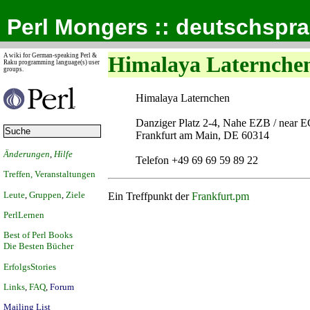
Perl Mongers :: deutschspr
A wiki for German-speaking Perl &
Himalaya Laternche
Raku programming language(s) user
groups.
Himalaya Laternchen
Danziger Platz 2-4, Nahe EZB / near 
Frankfurt am Main, DE 60314
Änderungen
,
Hilfe
Telefon +49 69 69 59 89 22
Treffen, Veranstaltungen
Leute
,
Gruppen
,
Ziele
Ein Treffpunkt der
Frankfurt.pm
PerlLernen
Best of Perl Books
Die Besten Bücher
ErfolgsStories
Links
,
FAQ
,
Forum
Mailing List