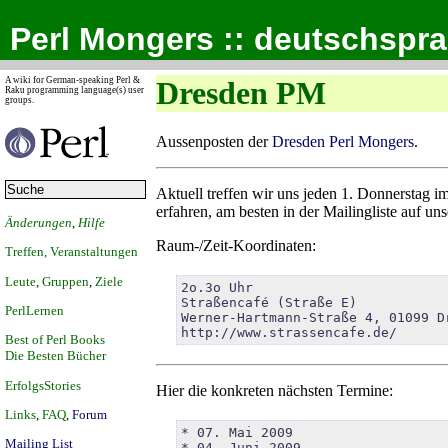
Perl Mongers :: deutschspr
A wiki for German-speaking Perl &
Dresden PM
Raku programming language(s) user
groups.
Aussenposten der
Dresden Perl Mongers
.
Aktuell treffen wir uns jeden 1. Donnersta
erfahren, am besten in der Mailingliste auf un
Änderungen
,
Hilfe
Raum-/Zeit-Koordinaten:
Treffen, Veranstaltungen
Leute
,
Gruppen
,
Ziele
2o.3o Uhr

Straßencafé (Straße E)

PerlLernen
Werner-Hartmann-Straße 4, 01099 Dr
http://www.strassencafe.de/
Best of Perl Books
Die Besten Bücher
ErfolgsStories
Hier die konkreten nächsten Termine:
Links
,
FAQ
,
Forum
* 07. Mai 2009

Mailing List
* 04. Juni 2009
