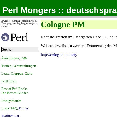
Perl Mongers :: deutschspr
A wiki for German-speaking Perl &
Cologne PM
Raku programming language(s) user
groups.
Nächste Treffen im Stadtgarten Cafe 15. Janu
Weitere jeweils am zweiten Donnerstag des M
http://cologne.pm.org/
Änderungen
,
Hilfe
Treffen, Veranstaltungen
Leute
,
Gruppen
,
Ziele
PerlLernen
Best of Perl Books
Die Besten Bücher
ErfolgsStories
Links
,
FAQ
,
Forum
Mailing List