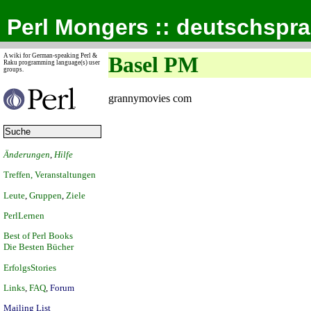
Perl Mongers :: deutschspr
A wiki for German-speaking Perl &
Basel PM
Raku programming language(s) user
groups.
grannymovies com
Änderungen
,
Hilfe
Treffen, Veranstaltungen
Leute
,
Gruppen
,
Ziele
PerlLernen
Best of Perl Books
Die Besten Bücher
ErfolgsStories
Links
,
FAQ
,
Forum
Mailing List