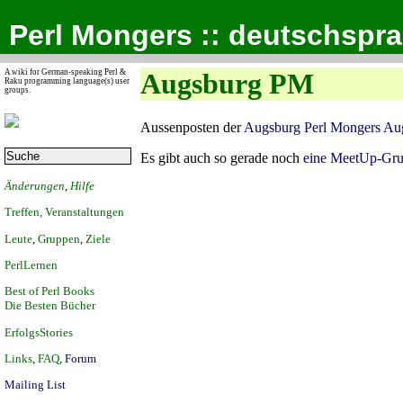
Perl Mongers :: deutschspr
A wiki for German-speaking Perl &
Augsburg PM
Raku programming language(s) user
groups.
Aussenposten der
Augsburg Perl Mongers Au
Es gibt auch so gerade noch
eine MeetUp-Grup
Änderungen
,
Hilfe
Treffen, Veranstaltungen
Leute
,
Gruppen
,
Ziele
PerlLernen
Best of Perl Books
Die Besten Bücher
ErfolgsStories
Links
,
FAQ
,
Forum
Mailing List