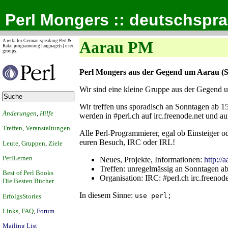
Perl Mongers :: deutschspr
A wiki for German-speaking Perl &
Aarau PM
Raku programming language(s) user
groups.
Perl Mongers aus der Gegend um Aarau (S
Wir sind eine kleine Gruppe aus der Gegend 
Wir treffen uns sporadisch an Sonntagen ab 1
Änderungen
,
Hilfe
werden in #perl.ch auf irc.freenode.net und 
Treffen, Veranstaltungen
Alle Perl-Programmierer, egal ob Einsteiger o
euren Besuch, IRC oder IRL!
Leute
,
Gruppen
,
Ziele
PerlLernen
Neues, Projekte, Informationen:
http://
Treffen: unregelmässig an Sonntagen a
Best of Perl Books
Organisation: IRC: #perl.ch irc.freenod
Die Besten Bücher
In diesem Sinne:
use perl;
ErfolgsStories
Links
,
FAQ
,
Forum
Mailing List